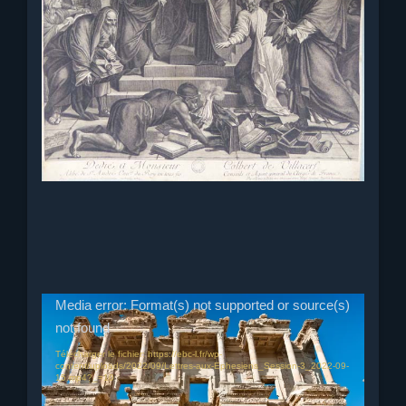
Date :
22/09/2022
Passage biblique :
Ephésiens 1.1-2
Prédicateur :
Ebi Radhakrishnan
Vous pouvez visualiser l’enregistrement vidéo de
cette session via le lien Youtube :
https://youtu.be/HN6X0HqA7u8
Lecteur
Media error: Format(s) not supported or source(s)
vidéo
not found
Télécharger le fichier: https://ebc-l.fr/wp-
content/uploads/2022/09/Lettres-aux-Ephesiens_Session-3_2022-09-
15.mp4?_=10