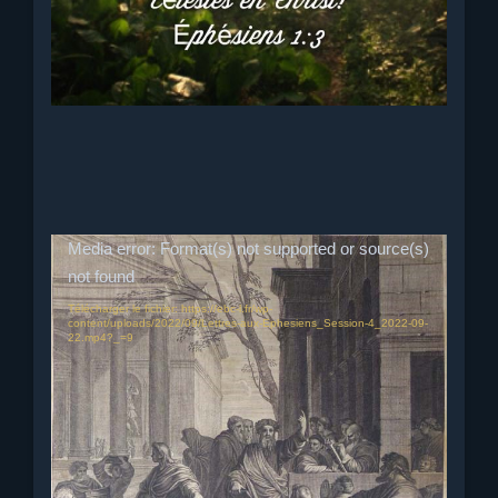
Prédicateur :
Ebi Radhakrishnan
Vous pouvez visualiser l’enregistrement vidéo de
cette session via le lien Youtube :
https://youtu.be/FP9kV5etBCU
Lecteur
Media error: Format(s) not supported or source(s)
vidéo
not found
Télécharger le fichier: https://ebc-l.fr/wp-
content/uploads/2022/09/Lettres-aux-Ephesiens_Session-4_2022-09-
22.mp4?_=9
Titre :
L’adresse et la salutation de Paul – Session
4 –