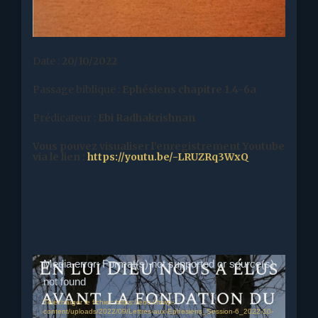
irréprochable)
•5 le motif (l’amour)
•6 le résultat
(adoption)
•7 la raison (la gloire de sa grâce)
–
Session 7 –
Date :
20/10/2022
Passage biblique :
Ephésiens chapitre 1.4-6a
Prédicateur :
Ebi Radhakrishnan
Vous pouvez visualiser l’enregistrement Youtube
via le lien
:
https://youtu.be/-LRUZRq3WxQ
Lecteur
Media error: Format(s) not supported or source(s)
vidéo
not found
Télécharger le fichier: https://ebc-l.fr/wp-
content/uploads/2022/09/Lettres-aux-Ephesiens_Session-6_2022-10-