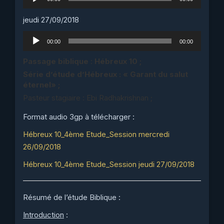
audio
jeudi 27/09/2018
Lecteur
00:00
00:00
audio
Passage biblique
:
Hébreux 10 ;
Série d’étude d’Hébreux : « Garant du salut
éternel» ;
Pasteur stagiaire : Ebi Radhakrishnan ;
Format audio 3gp à télécharger :
Hébreux 10_4ème Etude_Session mercredi
26/09/2018
Hébreux 10_4ème Etude_Session jeudi 27/09/2018
Résumé de l’étude Biblique :
Introduction
: