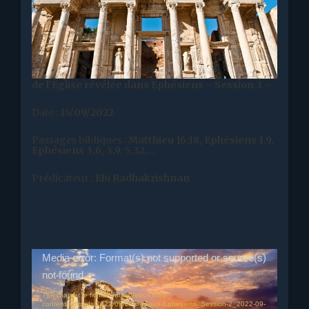
Titre :
Introduction de la lettre aux Ephésiens : La
description et le caractère éternel & temporel
de l’Eglise révélée dans Ephésiens – Session 3 –
Date :
15/09/2022
Passages bibliques :
Matthieu 16:18, Ephésiens 1.9,
Ephésiens 3.6, 3.9, 5.32,…
Prédicateur :
Ebi Radhakrishnan
Lecteur
Media error: Format(s) not supported or source(s)
vidéo
not found
Télécharger le fichier: https://ebc-l.fr/wp-
content/uploads/2022/09/Lettres-aux-Ephesiens_Session-2_2022-09-