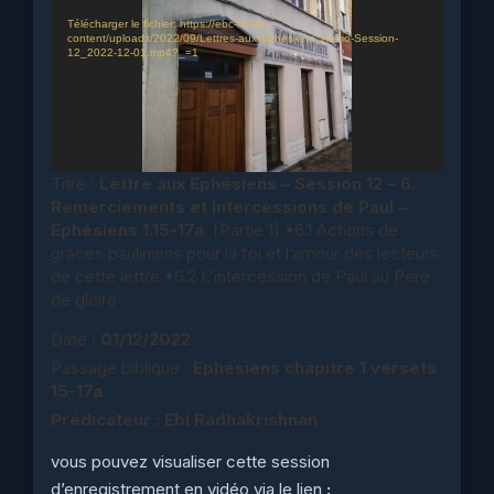
Télécharger le fichier: https://ebc-l.fr/wp-
content/uploads/2022/09/Lettres-aux-Ephesiens_Audio-Session-
12_2022-12-01.mp4?_=1
Titre :
Lettre aux Ephésiens – Session 12 – 6.
Remerciements et Intercessions de Paul –
Ephésiens 1.15-17a
[Partie 1] •6.1 Actions de
grâces pauliniens pour la foi et l’amour des lecteurs
de cette lettre •6.2 L’intercession de Paul au Père
de gloire
Date :
01/12/2022
Passage biblique :
Ephésiens chapitre 1 versets
15-17a
Prédicateur : Ebi Radhakrishnan
vous pouvez visualiser cette session
d’enregistrement en vidéo via le lien
: