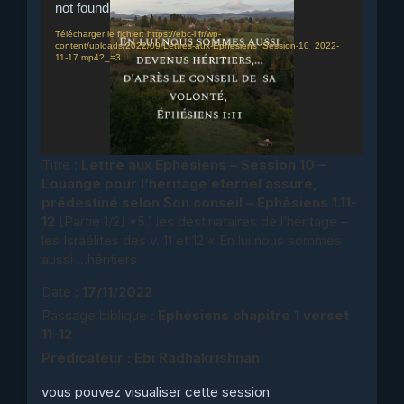
vidéo
not found
Télécharger le fichier: https://ebc-l.fr/wp-
content/uploads/2022/09/Lettres-aux-Ephesiens_Session-10_2022-
11-17.mp4?_=3
Titre :
Lettre aux Ephésiens – Session 10 –
Louange pour l’héritage éternel assuré,
prédestiné selon Son conseil – Ephésiens 1.11-
12
[Partie 1/2] •5.1 les destinataires de l’héritage –
les Israélites des v. 11 et 12 « En lui nous sommes
aussi …héritiers
Date :
17/11/2022
Passage biblique :
Ephésiens chapitre 1 verset
11-12
Prédicateur : Ebi Radhakrishnan
vous pouvez visualiser cette session