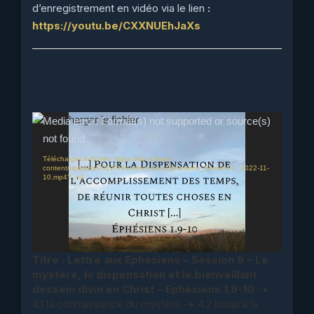
d’enregistrement en vidéo via le lien
:
https://youtu.be/CXXNUEhJaXs
Lecteur
Media error: Format(s) not supported or source(s)
vidéo
not found
Télécharger le fichier: https://ebc-l.fr/wp-
content/uploads/2022/09/Lettres-aux-Ephesiens_Session-9_2022-11-
10.mp4?_=4
Titre : Lettre aux Ephésiens – Session 9 – Le
mystère, la dispensation et le bienveillant
dessein divin en Christ – Ephésiens 1.9-10
-•
4.1 la connaissance du mystère -• 4.2 jusqu’à la