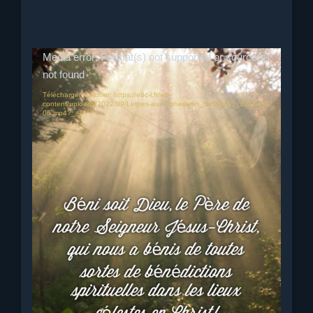
Lecteur
Media error: Format(s) not supported or source(s)
vidéo
not found
Télécharger le fichier: https://ebc-l.fr/wp-
content/uploads/2022/09/Lettres-aux-Ephesiens_Session-5_2022-10-
06.mp4?_=8
Titre :
Le corps formé en Christ dans l’éternité
passé
– Six aspects de la bénédiction spirituelle en
Christ – Session 5 –
Date :
06/10/2022
Passage biblique :
Ephésiens chapitre 1 verset 3