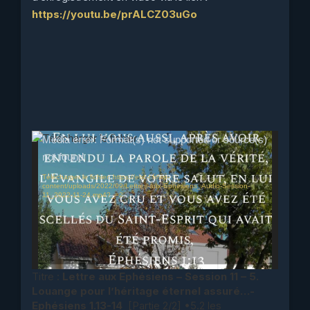
https://youtu.be/prALCZ03uGo
Lecteur
Media error: Format(s) not supported or source(s)
vidéo
not found
Télécharger le fichier: https://ebc-l.fr/wp-
content/uploads/2022/09/Lettres-aux-Ephesiens_Audio-Session-
11_2022-11-24.mp4?_=2
Titre :
Lettre aux Ephésiens – Session 11 – 5.
Louange pour l’héritage éternel assuré…-
Ephésiens 1.13-14
[Partie 2/2] •5.2 les