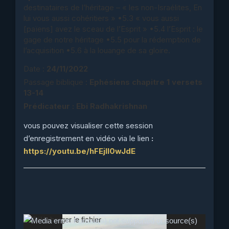
destinataires de l’héritage – « les non-Israélites, En
lui vous aussi cohéritiers » •5.3 « vous aussi
[païens] avez le sceau de l’Esprit » •5.4 l’Esprit : le
gage de notre héritage •5.5 pour la rédemption de
l’acquisition •5.6 à la louange de sa gloire.
Date :
24/11/2022
Passage biblique :
Ephésiens chapitre 1 versets
13-14
Prédicateur : Ebi Radhakrishnan
vous pouvez visualiser cette session
d’enregistrement en vidéo via le lien
:
https://youtu.be/hFEjll0wJdE
Lecteur
Media error: Format(s) not supported or source(s)