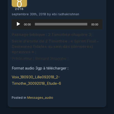
0
2018
septembre 30th, 2018 by ebi radhakrishnan
Lecteur
00:00
00:00
audio
Passage biblique : 2 Timothée chapitre 3;
Série d’étude de 2 Timothée : « Sprint Final –
Demeurez fidèles au sein des (dernières)
épreuves » ;
Prédicateur : Bernard Smagghe ;
Format audio 3gp à télécharger :
Voix_180930_Lille092018_2-
Timothe_30092018_Etude-6
Posted in
Messages_audio