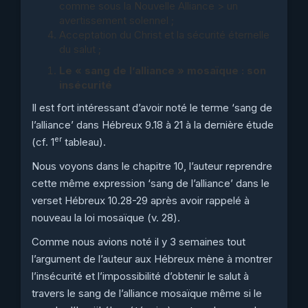
comme sous la Nouvelle Alliance > un
avertissement solennel ;
Acceptation du Christ et la sécurité éternelle
du salut ;
Le « sang de l’alliance » mosaïque : son
insécurité
Il est fort intéressant d’avoir noté le terme ‘sang de
l’alliance’ dans Hébreux 9.18 à 21 à la dernière étude
er
(cf. 1
tableau).
Nous voyons dans le chapitre 10, l’auteur reprendre
cette même expression ‘sang de l’alliance’ dans le
verset Hébreux 10.28-29 après avoir rappelé à
nouveau la loi mosaïque (v. 28).
Comme nous avions noté il y 3 semaines tout
l’argument de l’auteur aux Hébreux mène à montrer
l’insécurité et l’impossibilité d’obtenir le salut à
travers le sang de l’alliance mosaïque même si le