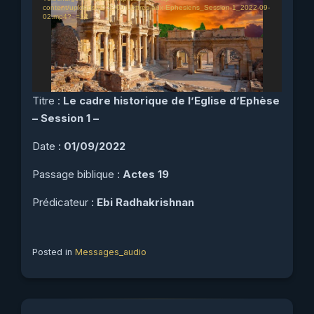
content/uploads/2022/09/Lettres-aux-Ephesiens_Session-1_2022-09-
02.mp4?_=12
Titre :
Le cadre historique de l’Eglise d’Ephèse
– Session 1 –
Date :
01/09/2022
Passage biblique :
Actes 19
Prédicateur :
Ebi Radhakrishnan
Posted in
Messages_audio