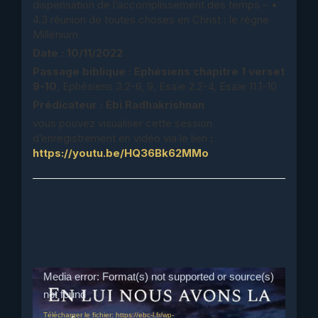
dispensation de l’accomplissement des temps – •
4.3 réunion de toutes choses en Christ : le règne
Millénium
Date : 10/11/2022
Passage biblique :
Ephésiens chapitre 1 verset
9-10
, Ephésiens 3.2-6, 9, Esaïe 2.2-4, Esaïe 11.1-10
Prédicateur : Ebi Radhakrishnan
vous pouvez visualiser cette session
d’enregistrement en vidéo via le lien
:
https://youtu.be/HQ36Bk62MMo
Lecteur
Media error: Format(s) not supported or source(s)
vidéo
not found
Télécharger le fichier: https://ebc-l.fr/wp-