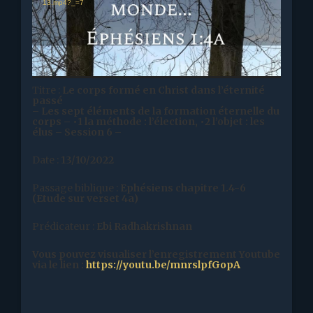
13.mp4?_=7
Titre :
Le corps formé en Christ dans l’éternité
passé
– Les sept éléments de la formation éternelle du
corps – •1 la méthode : l’élection, •2 l’objet : les
élus
–
Session 6 –
Date :
13/10/2022
Passage biblique :
Ephésiens chapitre 1.4-6
(Etude sur verset 4a)
Prédicateur :
Ebi Radhakrishnan
Vous pouvez visualiser l’enregistrement Youtube
via le lien
:
https://youtu.be/mnrslpfGopA