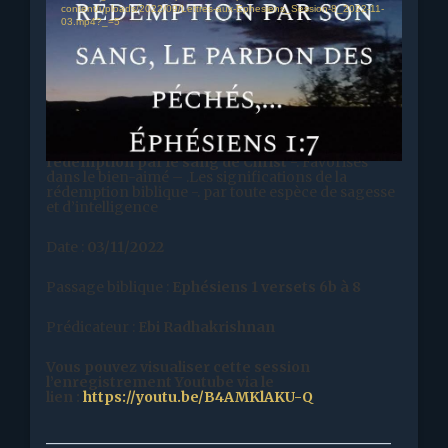
content/uploads/2022/09/Lettres-aux-Ephesiens_Session-8_2022-11-
03.mp4?_=5
Titre :
Lettre aux Ephésiens – Session 8 – La
rédemption par le sang de Christ
-. Favorisés
dans le bien-aimé – .Les significations de la
rédemption biblique -. par toute espèce de sagesse
et d’intelligence
Date :
03/11/2022
Passage biblique :
Ephésiens 1 versets 6b à 8
Prédicateur :
Ebi Radhakrishnan
Vous pouvez visualiser cette session
l’enregistrement Youtube
via le
lien
:
https://youtu.be/B4AMKlAKU-Q
———————————————————————