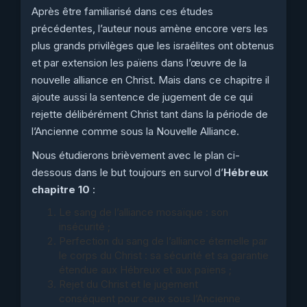
Après être familiarisé dans ces études
précédentes, l’auteur nous amène encore vers les
plus grands privilèges que les israélites ont obtenus
et par extension les païens dans l’œuvre de la
nouvelle alliance en Christ. Mais dans ce chapitre il
ajoute aussi la sentence de jugement de ce qui
rejette délibérément Christ tant dans la période de
l’Ancienne comme sous la Nouvelle Alliance.
Nous étudierons brièvement avec le plan ci-
dessous dans le but toujours en survol d’
Hébreux
chapitre 10
:
Le sang de l’alliance mosaïque : son
insécurité ;
Perfection du sang de l’alliance éternelle par
le corps du Christ : sa sécurité et sa garantie
étendue aux Hébreux et aux païens ;
Rejet du Christ et le jugement
conséquent pour ceux sous l’Ancienne