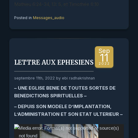
Mathieu 6:24-34, 13: 5, et Timothée 6:10
Posted in
Messages_audio
Sep
11
LETTRE AUX EPHESIENS
2022
septembre 11th, 2022 by ebi radhakrishnan
– UNE EGLISE BENIE DE TOUTES SORTES DE
BENEDICTIONS SPIRITUELLES –
–
DEPUIS SON MODELE D’IMPLANTATION,
L’ADMINISTRATION ET SON ETAT ULTERIEUR –
Lecteur
Media error: Format(s) not supported or source(s)
vidéo
not found