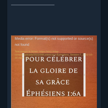
————————————
Lecteur
Media error: Format(s) not supported or source(s)
vidéo
not found
Télécharger le fichier: https://ebc-l.fr/wp-
content/uploads/2022/09/Lettres-aux-Ephesiens_Session-7_2022-10-
20.mp4?_=6
Titre :
Le corps formé en Christ dans l’éternité
passé
– Les sept éléments de la formation éternelle du
corps – •3 le moment (l’éternité passée, la
prescience divine et la responsabilité présente)
•4 l’intention divine (la sainteté et pour être