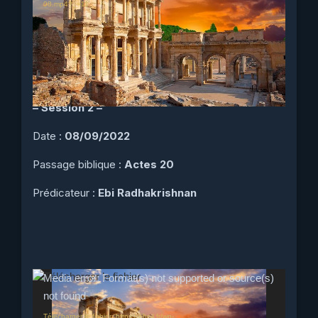
08.mp4?_=11
Titre :
Le cadre historique de l’Eglise d’Ephèse
– Session 2 –
Date :
08/09/2022
Passage biblique :
Actes 20
Prédicateur :
Ebi Radhakrishnan
Lecteur
Media error: Format(s) not supported or source(s)
vidéo
not found
Télécharger le fichier: https://ebc-l.fr/wp-